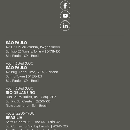
SÃO PAULO
Av. Dr. Chucri Zaidan, 1649, 31º andar
Edifício EZ Towers, Torre A | 04711-130
São Paulo - SP - Brasil
+55 11 3048.6800
SÃO PAULO
Av. Brig. Faria Lima, 3555, 2º andar
Salma Tower | 04538-133
São Paulo - SP - Brasil
+55 11 3048.6800
RIO DE JANEIRO
Rua Lauro Muller, 116 - Conj. 2802
Ed. Rio Sul Center | 22290-906
Rio de Janeiro - RJ - Brasil
+55 21 2206.4900
BRASÍLIA
Saf/s Quadra 02 - Lote 04 - Sala 203
Ed. Comercial Via Esplanada | 70070-600