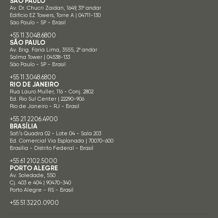
SÃO PAULO
Av. Dr. Chucri Zaidan, 1649, 31º andar
Edifício EZ Towers, Torre A | 04711-130
São Paulo - SP - Brasil
+55 11 3048.6800
SÃO PAULO
Av. Brig. Faria Lima, 3555, 2º andar
Salma Tower | 04538-133
São Paulo - SP - Brasil
+55 11 3048.6800
RIO DE JANEIRO
Rua Lauro Muller, 116 - Conj. 2802
Ed. Rio Sul Center | 22290-906
Rio de Janeiro - RJ - Brasil
+55 21 2206.4900
BRASÍLIA
Saf/s Quadra 02 - Lote 04 - Sala 203
Ed. Comercial Via Esplanada | 70070-600
Brasília - Distrito Federal - Brasil
+55 61 2102.5000
PORTO ALEGRE
Av. Soledade, 550
Cj. 403 e 404 | 90470-340
Porto Alegre - RS - Brasil
+55 51 3220.0900