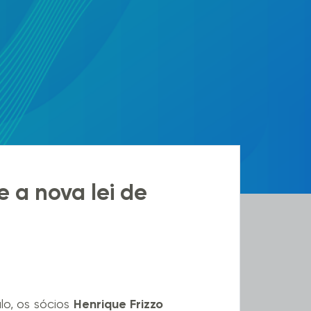
e a nova lei de
o, os sócios
Henrique Frizzo