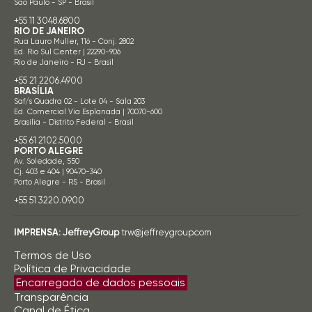
São Paulo - SP - Brasil
+55 11 3048.6800
RIO DE JANEIRO
Rua Lauro Muller, 116 - Conj. 2802
Ed. Rio Sul Center | 22290-906
Rio de Janeiro - RJ - Brasil
+55 21 2206.4900
BRASÍLIA
Saf/s Quadra 02 - Lote 04 - Sala 203
Ed. Comercial Via Esplanada | 70070-600
Brasília - Distrito Federal - Brasil
+55 61 2102.5000
PORTO ALEGRE
Av. Soledade, 550
Cj. 403 e 404 | 90470-340
Porto Alegre - RS - Brasil
+55 51 3220.0900
IMPRENSA:
JeffreyGroup
trw@jeffreygroup.com
Termos de Uso
Política de Privacidade
Encarregado de dados pessoais
Transparência
Canal de Ética