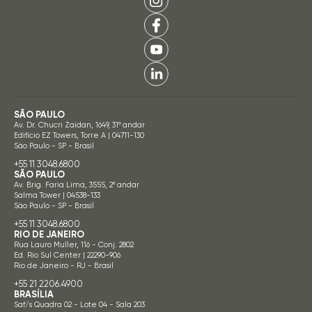
SÃO PAULO
Av. Dr. Chucri Zaidan, 1649, 31º andar
Edifício EZ Towers, Torre A | 04711-130
São Paulo - SP - Brasil
+55 11 3048.6800
SÃO PAULO
Av. Brig. Faria Lima, 3555, 2º andar
Salma Tower | 04538-133
São Paulo - SP - Brasil
+55 11 3048.6800
RIO DE JANEIRO
Rua Lauro Muller, 116 - Conj. 2802
Ed. Rio Sul Center | 22290-906
Rio de Janeiro - RJ - Brasil
+55 21 2206.4900
BRASÍLIA
Saf/s Quadra 02 - Lote 04 - Sala 203