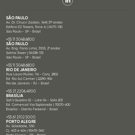
SÃO PAULO
Av. Dr. Chucri Zaidan, 1649, 31º andar
Edifício EZ Towers, Torre A | 04711-130
São Paulo - SP - Brasil
+55 11 3048.6800
SÃO PAULO
Av. Brig. Faria Lima, 3555, 2º andar
Salma Tower | 04538-133
São Paulo - SP - Brasil
+55 11 3048.6800
RIO DE JANEIRO
Rua Lauro Muller, 116 - Conj. 2802
Ed. Rio Sul Center | 22290-906
Rio de Janeiro - RJ - Brasil
+55 21 2206.4900
BRASÍLIA
Saf/s Quadra 02 - Lote 04 - Sala 203
Ed. Comercial Via Esplanada | 70070-600
Brasília - Distrito Federal - Brasil
+55 61 2102.5000
PORTO ALEGRE
Av. Soledade, 550
Cj. 403 e 404 | 90470-340