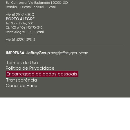
Ed. Comercial Via Esplanada | 70070-600
Brasília - Distrito Federal - Brasil
+55 61 2102.5000
PORTO ALEGRE
Av. Soledade, 550
Cj. 403 e 404 | 90470-340
Porto Alegre - RS - Brasil
+55 51 3220.0900
IMPRENSA:
JeffreyGroup
trw@jeffreygroup.com
Termos de Uso
Política de Privacidade
Encarregado de dados pessoais
Transparência
Canal de Ética