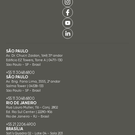
SÃO PAULO
Av. Dr. Chucri Zaidan, 1649, 31º andar
Edifício EZ Towers, Torre A | 04711-130
São Paulo - SP - Brasil
+55 11 3048.6800
SÃO PAULO
Av. Brig. Faria Lima, 3555, 2º andar
Salma Tower | 04538-133
São Paulo - SP - Brasil
+55 11 3048.6800
RIO DE JANEIRO
Rua Lauro Muller, 116 - Conj. 2802
Ed. Rio Sul Center | 22290-906
Rio de Janeiro - RJ - Brasil
+55 21 2206.4900
BRASÍLIA
Saf/s Quadra 02 - Lote 04 - Sala 203