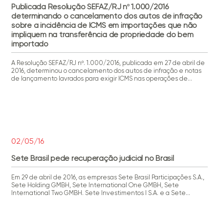
Publicada Resolução SEFAZ/RJ nº 1.000/2016
determinando o cancelamento dos autos de infração
sobre a incidência de ICMS em importações que não
impliquem na transferência de propriedade do bem
importado
A Resolução SEFAZ/RJ nº. 1.000/2016, publicada em 27 de abril de
2016, determinou o cancelamento dos autos de infração e notas
de lançamento lavrados para exigir ICMS nas operações de
importação em que não haja a mudança de propriedade do bem
importado. Tal como noticiamos anteriormente, a Procuradoria-
Geral do Estado do Rio de Janeiro já […]
02/05/16
Sete Brasil pede recuperação judicial no Brasil
Em 29 de abril de 2016, as empresas Sete Brasil Participações S.A.,
Sete Holding GMBH, Sete International One GMBH, Sete
International Two GMBH. Sete Investimentos I S.A. e a Sete
Investimentos II S.A. (“Sete Brasil”) requereram recuperação
judicial. O processo foi distribuído para a 3ª Vara Empresarial da
Comarca do Rio de Janeiro – RJ, […]