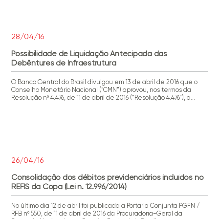
28/04/16
Possibilidade de Liquidação Antecipada das
Debêntures de Infraestrutura
O Banco Central do Brasil divulgou em 13 de abril de 2016 que o
Conselho Monetário Nacional (“CMN”) aprovou, nos termos da
Resolução nº 4.476, de 11 de abril de 2016 (“Resolução 4.476”), a
liquidação antecipada das debêntures de infraestrutura de que
trata o artigo 2º da Lei 12.431/2011. Nos termos da Lei 12.431/2011, as
[…]
26/04/16
Consolidação dos débitos previdenciários incluídos no
REFIS da Copa (Lei n. 12.996/2014)
No último dia 12 de abril foi publicada a Portaria Conjunta PGFN /
RFB nº 550, de 11 de abril de 2016 da Procuradoria-Geral da