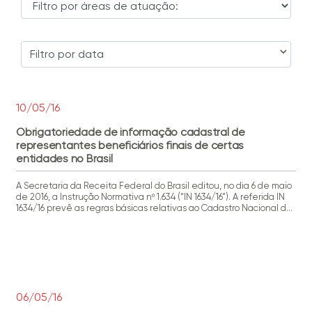
Filtro por data
10/05/16
Obrigatoriedade de informação cadastral de
representantes beneficiários finais de certas
entidades no Brasil
A Secretaria da Receita Federal do Brasil editou, no dia 6 de maio
de 2016, a Instrução Normativa nº 1.634 (“IN 1634/16”). A referida IN
1634/16 prevê as regras básicas relativas ao Cadastro Nacional da
Pessoa Jurídica (“CNPJ”). Dentre as novas regras previstas na IN
1634/16, destacamos a obrigatoriedade, prevista em seu artigo 8º,
de […]
06/05/16