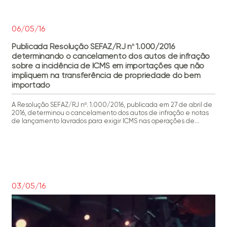
Fonte: Valor Econômico Eduardo Suessmann
06/05/16
Publicada Resolução SEFAZ/RJ nº 1.000/2016
determinando o cancelamento dos autos de infração
sobre a incidência de ICMS em importações que não
impliquem na transferência de propriedade do bem
importado
A Resolução SEFAZ/RJ nº. 1.000/2016, publicada em 27 de abril de
2016, determinou o cancelamento dos autos de infração e notas
de lançamento lavrados para exigir ICMS nas operações de
importação em que não haja a mudança de propriedade do bem
importado. Tal como noticiamos anteriormente, a Procuradoria-
Geral do Estado do Rio de Janeiro já […]
03/05/16