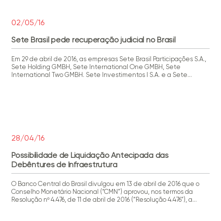
02/05/16
Sete Brasil pede recuperação judicial no Brasil
Em 29 de abril de 2016, as empresas Sete Brasil Participações S.A.,
Sete Holding GMBH, Sete International One GMBH, Sete
International Two GMBH. Sete Investimentos I S.A. e a Sete
Investimentos II S.A. (“Sete Brasil”) requereram recuperação
judicial. O processo foi distribuído para a 3ª Vara Empresarial da
Comarca do Rio de Janeiro – RJ, […]
28/04/16
Possibilidade de Liquidação Antecipada das
Debêntures de Infraestrutura
O Banco Central do Brasil divulgou em 13 de abril de 2016 que o
Conselho Monetário Nacional (“CMN”) aprovou, nos termos da
Resolução nº 4.476, de 11 de abril de 2016 (“Resolução 4.476”), a
liquidação antecipada das debêntures de infraestrutura de que
trata o artigo 2º da Lei 12.431/2011. Nos termos da Lei 12.431/2011, as