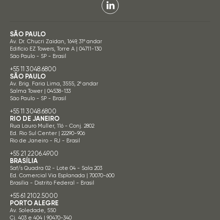
SÃO PAULO
Av. Dr. Chucri Zaidan, 1649, 31º andar
Edifício EZ Towers, Torre A | 04711-130
São Paulo - SP - Brasil
+55 11 3048.6800
SÃO PAULO
Av. Brig. Faria Lima, 3555, 2º andar
Salma Tower | 04538-133
São Paulo - SP - Brasil
+55 11 3048.6800
RIO DE JANEIRO
Rua Lauro Muller, 116 - Conj. 2802
Ed. Rio Sul Center | 22290-906
Rio de Janeiro - RJ - Brasil
+55 21 2206.4900
BRASÍLIA
Saf/s Quadra 02 - Lote 04 - Sala 203
Ed. Comercial Via Esplanada | 70070-600
Brasília - Distrito Federal - Brasil
+55 61 2102.5000
PORTO ALEGRE
Av. Soledade, 550
Cj. 403 e 404 | 90470-340