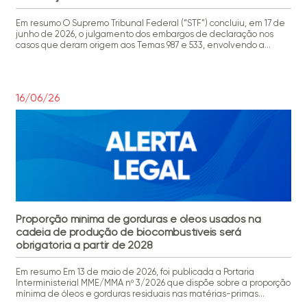
Em resumo O Supremo Tribunal Federal (“STF”) concluiu, em 17 de
junho de 2026, o julgamento dos embargos de declaração nos
casos que deram origem aos Temas 987 e 533, envolvendo a
responsabilidade civil de provedores de aplicação por conteúdo
gerado por terceiros. As alterações não modificam a arquitetura
geral do novo regime, mas refinam […]
16/06/26
Proporção mínima de gorduras e óleos usados na
cadeia de produção de biocombustíveis será
obrigatória a partir de 2028
Em resumo Em 13 de maio de 2026, foi publicada a Portaria
Interministerial MME/MMA nº 3/2026 que dispõe sobre a proporção
mínima de óleos e gorduras residuais nas matérias-primas
utilizadas na produção de biodiesel, SAF e diesel verde. Mais