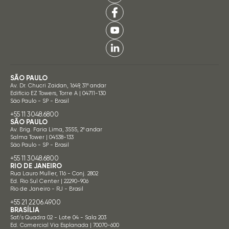
SÃO PAULO
Av. Dr. Chucri Zaidan, 1649, 31º andar
Edifício EZ Towers, Torre A | 04711-130
São Paulo - SP - Brasil
+55 11 3048.6800
SÃO PAULO
Av. Brig. Faria Lima, 3555, 2º andar
Salma Tower | 04538-133
São Paulo - SP - Brasil
+55 11 3048.6800
RIO DE JANEIRO
Rua Lauro Muller, 116 - Conj. 2802
Ed. Rio Sul Center | 22290-906
Rio de Janeiro - RJ - Brasil
+55 21 2206.4900
BRASÍLIA
Saf/s Quadra 02 - Lote 04 - Sala 203
Ed. Comercial Via Esplanada | 70070-600