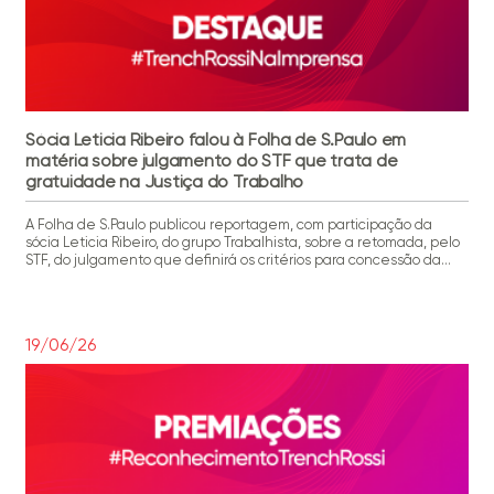
Sócia Leticia Ribeiro falou à Folha de S.Paulo em
matéria sobre julgamento do STF que trata de
gratuidade na Justiça do Trabalho
A Folha de S.Paulo publicou reportagem, com participação da
sócia Leticia Ribeiro, do grupo Trabalhista, sobre a retomada, pelo
STF, do julgamento que definirá os critérios para concessão da
gratuidade na Justiça do Trabalho, incluindo a possibilidade de
limitar o benefício a trabalhadores com renda de até R$ 5 mil e
estabelecer regras para comprovação da hipossuficiência. […]
19/06/26