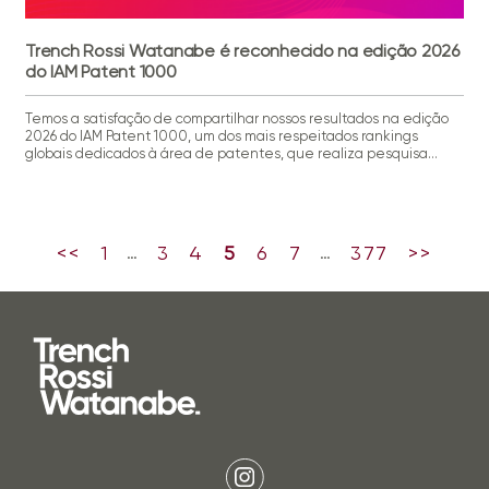
Trench Rossi Watanabe é reconhecido na edição 2026
do IAM Patent 1000
Temos a satisfação de compartilhar nossos resultados na edição
2026 do IAM Patent 1000, um dos mais respeitados rankings
globais dedicados à área de patentes, que realiza pesquisa
anual minuciosa, considerando a opinião de milhares de
especialistas. Segundo a publicação, que reforçou a posição do
Trench Rossi Watanabe entre as bancas de maior destaque na
[…]
<<
1
3
4
5
6
7
377
>>
…
…