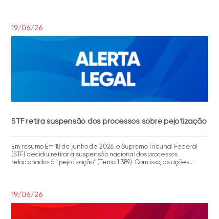
e Terroristas Globais Especialmente Designados (SDGTs), incluindo
ambas as facções na lista lista Specially Designated Nationals
and Blocked Persons List (SDN) do Escritório de Controle de Ativos
[…]
19/06/26
STF retira suspensão dos processos sobre pejotização
Em resumo Em 18 de junho de 2026, o Supremo Tribunal Federal
(STF) decidiu retirar a suspensão nacional dos processos
relacionados à “pejotização” (Tema 1.389). Com isso, as ações
podem voltar a tramitar na primeira instância e nos Tribunais
Regionais do Trabalho (TRTs), embora o mérito ainda não tenha
sido definido. As empresas devem se preparar […]
19/06/26