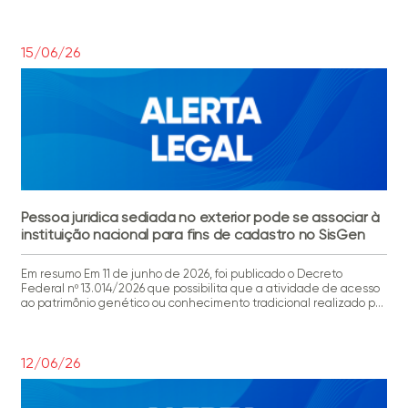
detalhes A Portaria Interministerial MME/MMA nº 3/2026
estabeleceu a proporção mínima de 1% de de óleos e gorduras […]
15/06/26
Pessoa jurídica sediada no exterior pode se associar à
instituição nacional para fins de cadastro no SisGen
Em resumo Em 11 de junho de 2026, foi publicado o Decreto
Federal nº 13.014/2026 que possibilita que a atividade de acesso
ao patrimônio genético ou conhecimento tradicional realizado por
pessoa jurídica estrangeira sediada no exterior pode ser
cadastrada no Sistema Nacional de Gestão do Patrimônio e do
Conhecimento Tracidional Associado – SisGen por instituição […]
12/06/26