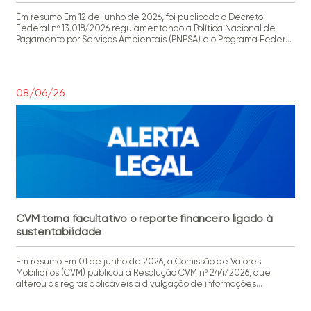
Em resumo Em 12 de junho de 2026, foi publicado o Decreto
Federal nº 13.018/2026 regulamentando a Política Nacional de
Pagamento por Serviços Ambientais (PNPSA) e o Programa Federal
de Pagamento por Serviços Ambientais (PFPSA), bem como
dispondo sobre o Comitê Estratégico do Programa Federal de
Pagamento por Serviços Ambientais (CEPSA) e a Rede Nacional […]
08/06/26
CVM torna facultativo o reporte financeiro ligado à
sustentabilidade
Em resumo Em 01 de junho de 2026, a Comissão de Valores
Mobiliários (CVM) publicou a Resolução CVM nº 244/2026, que
alterou as regras aplicáveis à divulgação de informações
financeiras relacionadas à sustentabilidade. Recomendações
Considerando as alterações introduzidas pela Resolução CVM nº