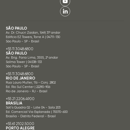
SÃO PAULO
Av. Dr. Chucri Zaidan, 1649, 31º andar
Edifício EZ Towers, Torre A | 04711-130
São Paulo - SP - Brasil
+55 11 3048.6800
SÃO PAULO
Av. Brig. Faria Lima, 3555, 2º andar
Salma Tower | 04538-133
São Paulo - SP - Brasil
+55 11 3048.6800
RIO DE JANEIRO
Rua Lauro Muller, 116 - Conj. 2802
Ed. Rio Sul Center | 22290-906
Rio de Janeiro - RJ - Brasil
+55 21 2206.4900
BRASÍLIA
Saf/s Quadra 02 - Lote 04 - Sala 203
Ed. Comercial Via Esplanada | 70070-600
Brasília - Distrito Federal - Brasil
+55 61 2102.5000
PORTO ALEGRE