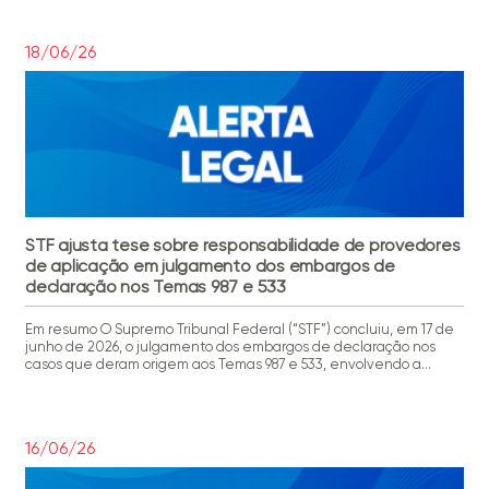
Regionais do Trabalho (TRTs), embora o mérito ainda não tenha
sido definido. As empresas devem se preparar […]
18/06/26
STF ajusta tese sobre responsabilidade de provedores
de aplicação em julgamento dos embargos de
declaração nos Temas 987 e 533
Em resumo O Supremo Tribunal Federal (“STF”) concluiu, em 17 de
junho de 2026, o julgamento dos embargos de declaração nos
casos que deram origem aos Temas 987 e 533, envolvendo a
responsabilidade civil de provedores de aplicação por conteúdo
gerado por terceiros. As alterações não modificam a arquitetura
geral do novo regime, mas refinam […]
16/06/26