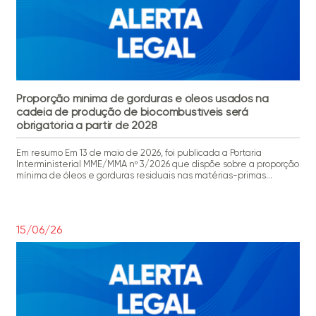
Proporção mínima de gorduras e óleos usados na
cadeia de produção de biocombustíveis será
obrigatória a partir de 2028
Em resumo Em 13 de maio de 2026, foi publicada a Portaria
Interministerial MME/MMA nº 3/2026 que dispõe sobre a proporção
mínima de óleos e gorduras residuais nas matérias-primas
utilizadas na produção de biodiesel, SAF e diesel verde. Mais
detalhes A Portaria Interministerial MME/MMA nº 3/2026
estabeleceu a proporção mínima de 1% de de óleos e gorduras […]
15/06/26