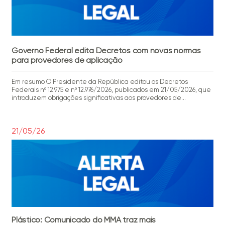
Governo Federal edita Decretos com novas normas
para provedores de aplicação
Em resumo O Presidente da República editou os Decretos
Federais nº 12.975 e nº 12.976/2026, publicados em 21/05/2026, que
introduzem obrigações significativas aos provedores de
aplicações de internet. Muitas dessas obrigações estão
relacionadas à orientação firmada pelo Supremo Tribunal Federal
no julgamento dos Temas 987 e 533, que tratam da
responsabilidade de provedores de aplicações […]
21/05/26
Plástico: Comunicado do MMA traz mais