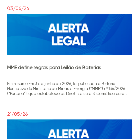
244/2026, recomendamos que as companhias avaliem os
potenciais impactos das mudanças regulatórias sobre […]
03/06/26
MME define regras para Leilão de Baterias
Em resumo Em 3 de junho de 2026, foi publicada a Portaria
Normativa do Ministério de Minas e Energia (“MME”) nº 136/2026
(“Portaria”), que estabelece as Diretrizes e a Sistemática para
realização de dois Leilões de Reserva de Capacidade na forma
de Potência (“LRCAP”) por meio de novos sistemas de
armazenamento de energia em baterias […]
21/05/26