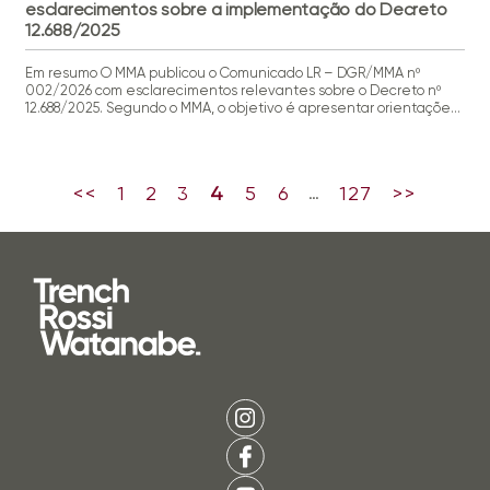
esclarecimentos sobre a implementação do Decreto
12.688/2025
Em resumo O MMA publicou o Comunicado LR – DGR/MMA nº
002/2026 com esclarecimentos relevantes sobre o Decreto nº
12.688/2025. Segundo o MMA, o objetivo é apresentar orientações
gerais fundamentadas nos entendimentos técnicos e jurídicos
deste MMA, em observância aos princípios da isonomia, da
legalidade, da razoabilidade e da eficiência. Mais detalhes
Alguns pontos relevantes do Comunicado: […]
<<
1
2
3
4
5
6
127
>>
…